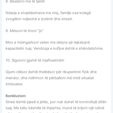
8. Bisedoni me të tjerët
Ndarja e shqetësimeve me miq, familje ose kolegë
zvogëlon ndjesinë e izolimit dhe stresit.
9. Mësoni të thoni “jo”
Mos e mbingarkoni veten me detyra që tejkalojnë
kapacitetin tuaj. Vendosja e kufijve është e shëndetshme.
10. Siguroni gjumë të mjaftueshëm
Gjumi cilësor është thelbësor për rikuperimin fizik dhe
mendor, dhe ndihmon të përballoni më mirë situatat
stresuese.
Konkluzion:
Stresi është pjesë e jetës, por nuk duhet të kontrollojë ditën
tuaj. Me këto këshilla të thjeshta, mund të krijoni një rutinë