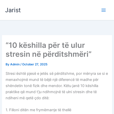
Skip
Jarist
to
content
“10 këshilla për të ulur
stresin në përditshmëri”
By
Admin
/
October 27, 2025
Stresi është pjesë e jetës së përditshme, por mënyra se si e
menaxhojmë mund të bëjë një diferencë të madhe për
shëndetin tonë fizik dhe mendor. Këtu janë 10 këshilla
praktike që mund t’ju ndihmojnë të ulni stresin dhe të
ndiheni më qetë çdo ditë:
1. Filloni ditën me frymëmarrje të thellë