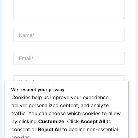
Name*
Email*
Website
We respect your privacy
Cookies help us improve your experience,
Save my name, email, and website in this browser
deliver personalized content, and analyze
for the next time I comment.
traffic. You can choose which cookies to allow
by clicking
Customize
. Click
Accept All
to
consent or
Reject All
to decline non-essential
cookies.